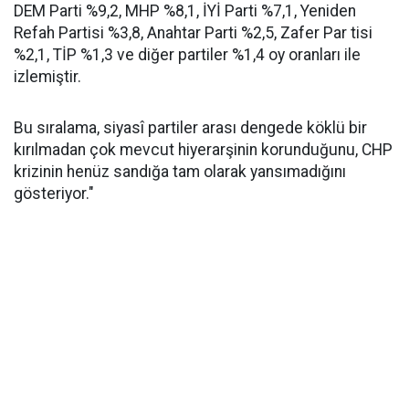
DEM Parti %9,2, MHP %8,1, İYİ Parti %7,1, Yeniden
Refah Partisi %3,8, Anahtar Parti %2,5, Zafer Par tisi
%2,1, TİP %1,3 ve diğer partiler %1,4 oy oranları ile
izlemiştir.
Bu sıralama, siyasî partiler arası dengede köklü bir
kırılmadan çok mevcut hiyerarşinin korunduğunu, CHP
krizinin henüz sandığa tam olarak yansımadığını
gösteriyor."