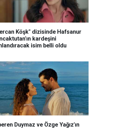
ercan Köşk" dizisinde Hafsanur
ncaktutan'ın kardeşini
nlandıracak isim belli oldu
peren Duymaz ve Özge Yağız'ın