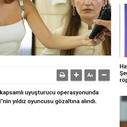
Ha
Şer
rö
iş kapsamlı uyuşturucu operasyonunda
''nin yıldız oyuncusu gözaltına alındı.