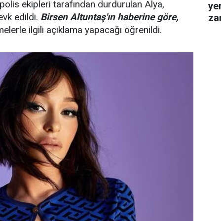
olis ekipleri tarafından durdurulan Alya,
ye
evk edildi.
Birsen Altuntaş'ın haberine göre,
za
gel
melerle ilgili açıklama yapacağı öğrenildi.