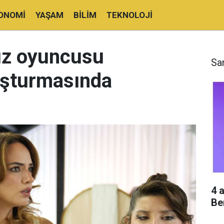
ONOMI
YAŞAM
BILIM
TEKNOLOJI
dız oyuncusu
Sa
uşturmasında
4 
Be