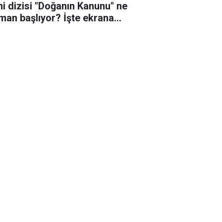
ni dizisi "Doğanın Kanunu" ne
man başlıyor? İşte ekrana
eceği o tarih!