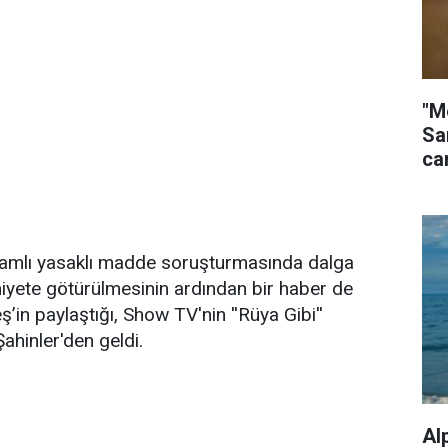
"M
Sa
ca
psamlı yasaklı madde soruşturmasında dalga
yete götürülmesinin ardından bir haber de
in paylaştığı, Show TV'nin ''Rüya Gibi''
Şahinler'den geldi.
Al