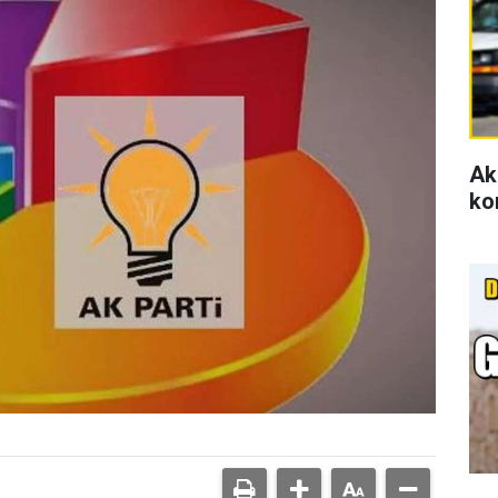
Ak
ko