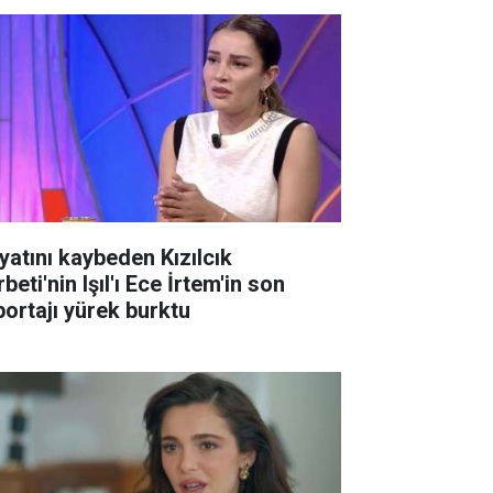
yatını kaybeden Kızılcık
beti'nin Işıl'ı Ece İrtem'in son
portajı yürek burktu