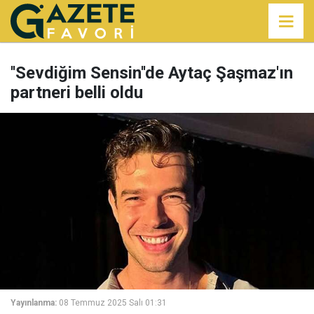
''Sevdiğim Sensin''de Aytaç Şaşmaz'ın
partneri belli oldu
Yayınlanma:
08 Temmuz 2025 Salı 01:31