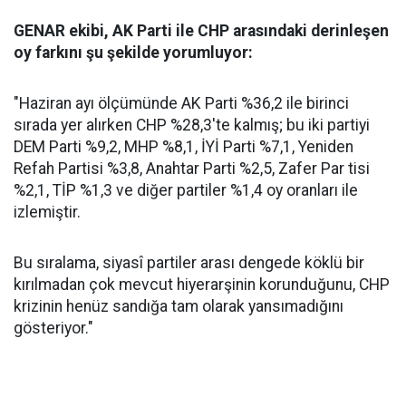
GENAR ekibi, AK Parti ile CHP arasındaki derinleşen
oy farkını şu şekilde yorumluyor:
"Haziran ayı ölçümünde AK Parti %36,2 ile birinci
sırada yer alırken CHP %28,3'te kalmış; bu iki partiyi
DEM Parti %9,2, MHP %8,1, İYİ Parti %7,1, Yeniden
Refah Partisi %3,8, Anahtar Parti %2,5, Zafer Par tisi
%2,1, TİP %1,3 ve diğer partiler %1,4 oy oranları ile
izlemiştir.
Bu sıralama, siyasî partiler arası dengede köklü bir
kırılmadan çok mevcut hiyerarşinin korunduğunu, CHP
krizinin henüz sandığa tam olarak yansımadığını
gösteriyor."