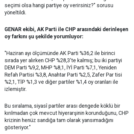
seçimi olsa hangi partiye oy verirsiniz?" sorusu
yöneltildi.
GENAR ekibi, AK Parti ile CHP arasındaki derinleşen
oy farkını şu şekilde yorumluyor:
"Haziran ayı ölçümünde AK Parti %36,2 ile birinci
sırada yer alırken CHP %28,3'te kalmış; bu iki partiyi
DEM Parti %9,2, MHP %8,1, İYİ Parti %7,1, Yeniden
Refah Partisi %3,8, Anahtar Parti %2,5, Zafer Par tisi
%2,1, TİP %1,3 ve diğer partiler %1,4 oy oranları ile
izlemiştir.
Bu sıralama, siyasî partiler arası dengede köklü bir
kırılmadan çok mevcut hiyerarşinin korunduğunu, CHP
krizinin henüz sandığa tam olarak yansımadığını
gösteriyor."