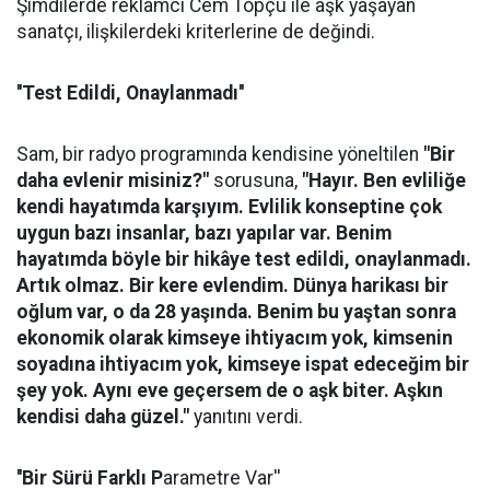
Şimdilerde reklamcı Cem Topçu ile aşk yaşayan
sanatçı, ilişkilerdeki kriterlerine de değindi.
''Test Edildi, Onaylanmadı''
Sam, bir radyo programında kendisine yöneltilen
"Bir
daha evlenir misiniz?"
sorusuna,
"Hayır. Ben evliliğe
kendi hayatımda karşıyım. Evlilik konseptine çok
uygun bazı insanlar, bazı yapılar var. Benim
hayatımda böyle bir hikâye test edildi, onaylanmadı.
Artık olmaz. Bir kere evlendim. Dünya harikası bir
oğlum var, o da 28 yaşında. Benim bu yaştan sonra
ekonomik olarak kimseye ihtiyacım yok, kimsenin
soyadına ihtiyacım yok, kimseye ispat edeceğim bir
şey yok. Aynı eve geçersem de o aşk biter. Aşkın
kendisi daha güzel."
yanıtını verdi.
''Bir Sürü Farklı P
arametre Var''