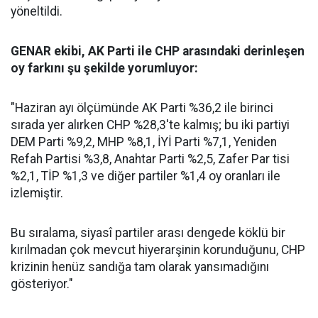
yöneltildi.
GENAR ekibi, AK Parti ile CHP arasındaki derinleşen
oy farkını şu şekilde yorumluyor:
"Haziran ayı ölçümünde AK Parti %36,2 ile birinci
sırada yer alırken CHP %28,3'te kalmış; bu iki partiyi
DEM Parti %9,2, MHP %8,1, İYİ Parti %7,1, Yeniden
Refah Partisi %3,8, Anahtar Parti %2,5, Zafer Par tisi
%2,1, TİP %1,3 ve diğer partiler %1,4 oy oranları ile
izlemiştir.
Bu sıralama, siyasî partiler arası dengede köklü bir
kırılmadan çok mevcut hiyerarşinin korunduğunu, CHP
krizinin henüz sandığa tam olarak yansımadığını
gösteriyor."