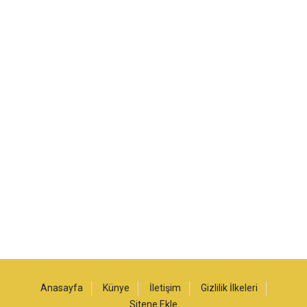
Anasayfa
Künye
İletişim
Gizlilik İlkeleri
Sitene Ekle