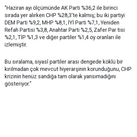
"Haziran ayı ölçümünde AK Parti %36,2 ile birinci
sırada yer alırken CHP %28,3'te kalmış; bu iki partiyi
DEM Parti %9,2, MHP %8,1, İYİ Parti %7,1, Yeniden
Refah Partisi %3,8, Anahtar Parti %2,5, Zafer Par tisi
%2,1, TİP %1,3 ve diğer partiler %1,4 oy oranları ile
izlemiştir.
Bu sıralama, siyasî partiler arası dengede köklü bir
kırılmadan çok mevcut hiyerarşinin korunduğunu, CHP
krizinin henüz sandığa tam olarak yansımadığını
gösteriyor."