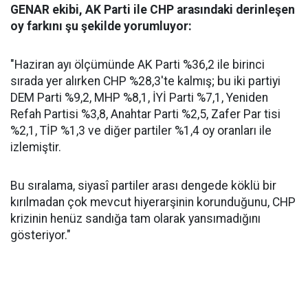
GENAR ekibi, AK Parti ile CHP arasındaki derinleşen
oy farkını şu şekilde yorumluyor:
"Haziran ayı ölçümünde AK Parti %36,2 ile birinci
sırada yer alırken CHP %28,3'te kalmış; bu iki partiyi
DEM Parti %9,2, MHP %8,1, İYİ Parti %7,1, Yeniden
Refah Partisi %3,8, Anahtar Parti %2,5, Zafer Par tisi
%2,1, TİP %1,3 ve diğer partiler %1,4 oy oranları ile
izlemiştir.
Bu sıralama, siyasî partiler arası dengede köklü bir
kırılmadan çok mevcut hiyerarşinin korunduğunu, CHP
krizinin henüz sandığa tam olarak yansımadığını
gösteriyor."