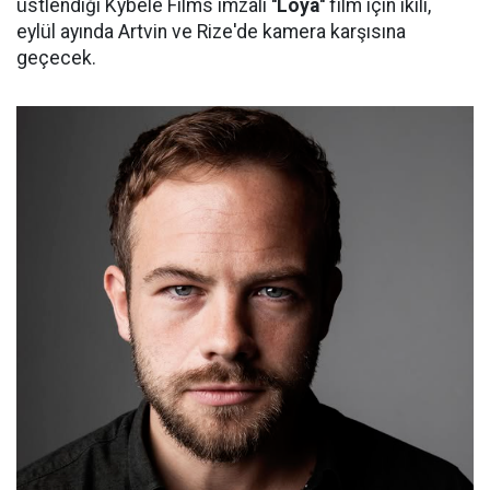
üstlendiği Kybele Films imzalı
''Loya''
film için ikili,
eylül ayında Artvin ve Rize'de kamera karşısına
geçecek.