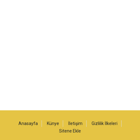
Anasayfa
Künye
İletişim
Gizlilik İlkeleri
Sitene Ekle