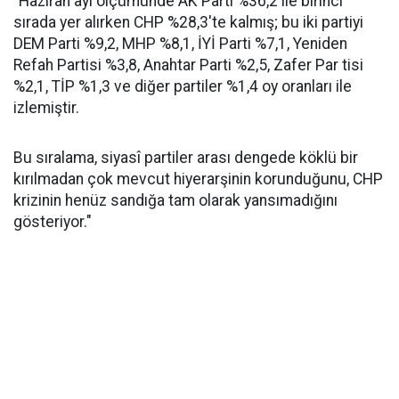
"Haziran ayı ölçümünde AK Parti %36,2 ile birinci
sırada yer alırken CHP %28,3'te kalmış; bu iki partiyi
DEM Parti %9,2, MHP %8,1, İYİ Parti %7,1, Yeniden
Refah Partisi %3,8, Anahtar Parti %2,5, Zafer Par tisi
%2,1, TİP %1,3 ve diğer partiler %1,4 oy oranları ile
izlemiştir.
Bu sıralama, siyasî partiler arası dengede köklü bir
kırılmadan çok mevcut hiyerarşinin korunduğunu, CHP
krizinin henüz sandığa tam olarak yansımadığını
gösteriyor."