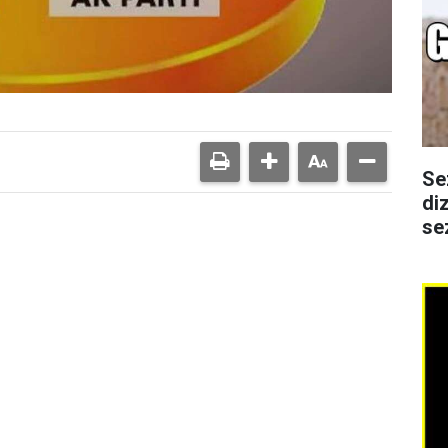
Se
di
se