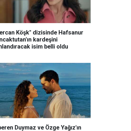
ercan Köşk" dizisinde Hafsanur
ncaktutan'ın kardeşini
nlandıracak isim belli oldu
peren Duymaz ve Özge Yağız'ın