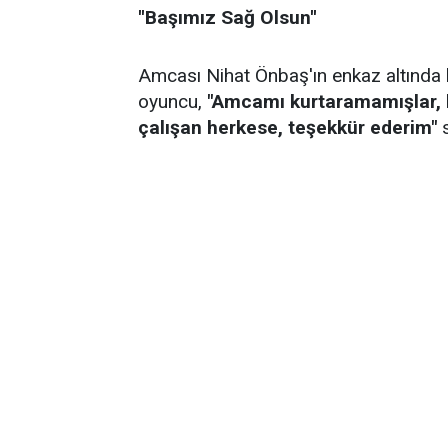
''Başımız Sağ Olsun''
Amcası Nihat Önbaş'ın enkaz altında k
oyuncu,
"Amcamı kurtaramamışlar, 
çalışan herkese, teşekkür ederim"
s