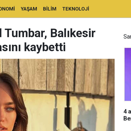
ONOMI
YAŞAM
BILIM
TEKNOLOJI
 Tumbar, Balıkesir
Sa
ını kaybetti
4 
Be