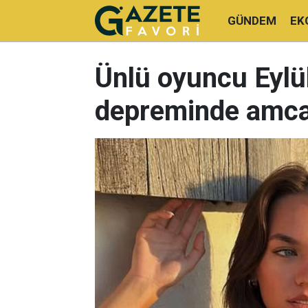
GÜNDEM
EK
Ünlü oyuncu Eylül
depreminde amcas