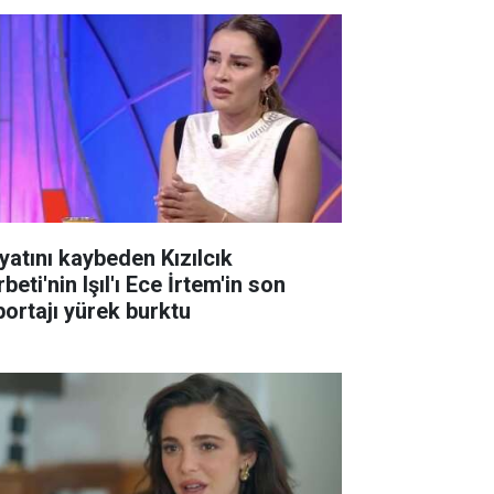
yatını kaybeden Kızılcık
beti'nin Işıl'ı Ece İrtem'in son
portajı yürek burktu