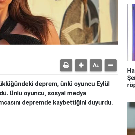
Ha
Şer
yüklüğündeki deprem, ünlü oyuncu Eylül
rö
rdü. Ünlü oyuncu, sosyal medya
mcasını depremde kaybettiğini duyurdu.