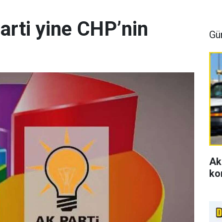
arti yine CHP’nin
Gü
Ak
ko