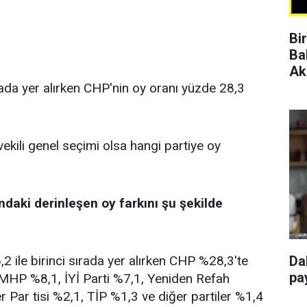
Bi
Ba
Ak
rada yer alırken CHP'nin oy oranı yüzde 28,3
vekili genel seçimi olsa hangi partiye oy
ndaki derinleşen oy farkını şu şekilde
 ile birinci sırada yer alırken CHP %28,3'te
Da
pay
, MHP %8,1, İYİ Parti %7,1, Yeniden Refah
r Par tisi %2,1, TİP %1,3 ve diğer partiler %1,4