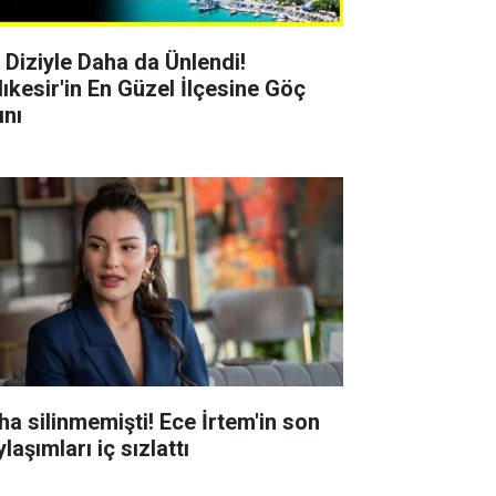
r Diziyle Daha da Ünlendi!
lıkesir'in En Güzel İlçesine Göç
ını
ha silinmemişti! Ece İrtem'in son
laşımları iç sızlattı