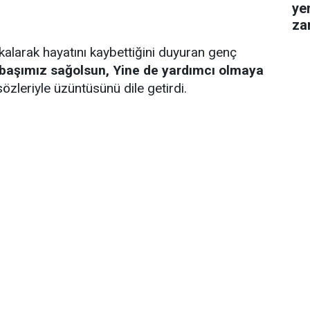
ye
za
gel
alarak hayatını kaybettiğini duyuran genç
başımız sağolsun, Yine de yardımcı olmaya
özleriyle üzüntüsünü dile getirdi.