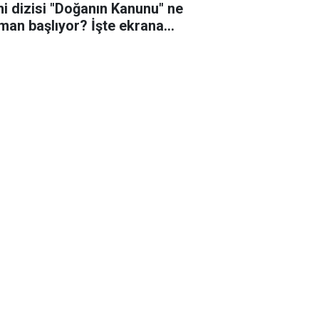
ni dizisi "Doğanın Kanunu" ne
man başlıyor? İşte ekrana
eceği o tarih!