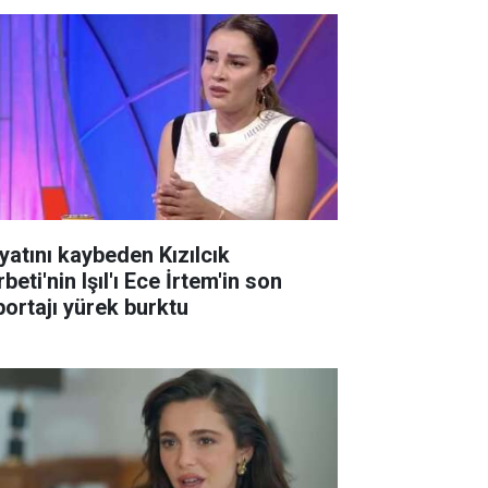
yatını kaybeden Kızılcık
beti'nin Işıl'ı Ece İrtem'in son
portajı yürek burktu