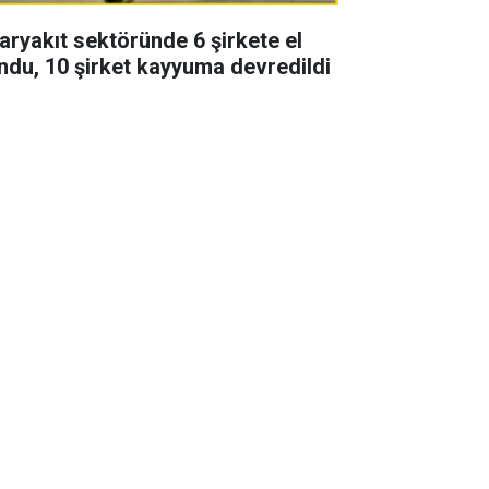
aryakıt sektöründe 6 şirkete el
ndu, 10 şirket kayyuma devredildi
zon finali yapan Uzak şehir
zisinde 2 başrol vedası! Yeni
zonda yoklar