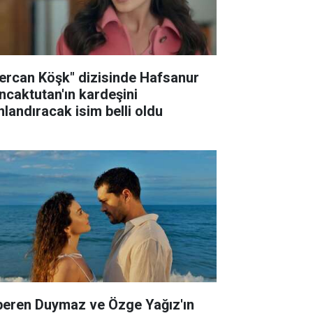
ercan Köşk" dizisinde Hafsanur
ncaktutan'ın kardeşini
nlandıracak isim belli oldu
peren Duymaz ve Özge Yağız'ın