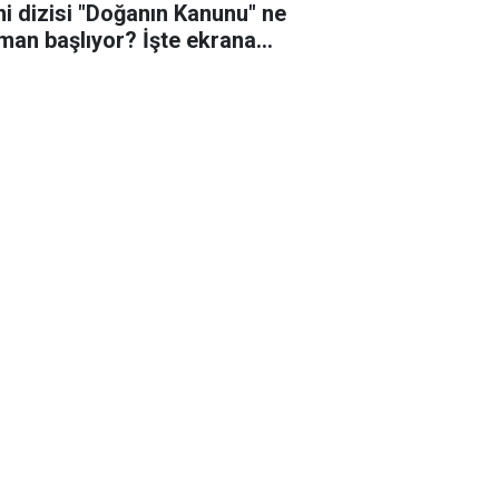
ni dizisi "Doğanın Kanunu" ne
man başlıyor? İşte ekrana
eceği o tarih!