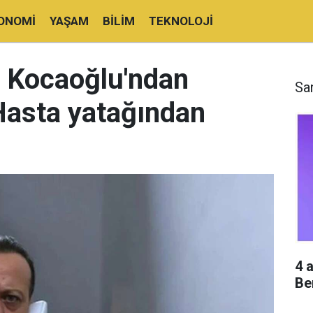
ONOMI
YAŞAM
BILIM
TEKNOLOJI
 Kocaoğlu'ndan
Sa
Hasta yatağından
4 
Be