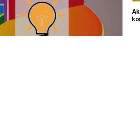
Ak
ko
Se
di
se