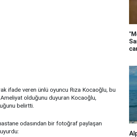
"M
Sa
ca
rak ifade veren ünlü oyuncu Rıza Kocaoğlu, bu
. Ameliyat olduğunu duyuran Kocaoğlu,
ğunu belirtti.
astane odasından bir fotoğraf paylaşan
duyurdu:
Al