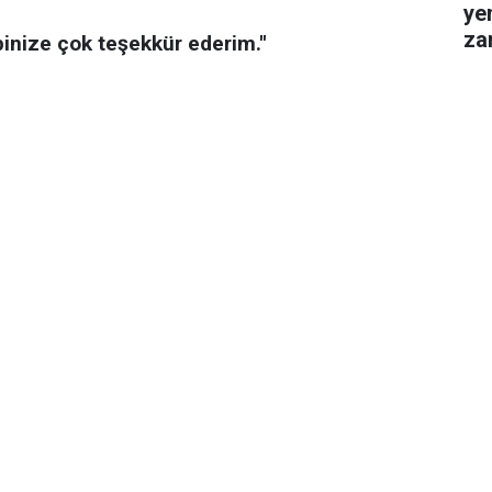
ye
za
pinize çok teşekkür ederim.''
gel