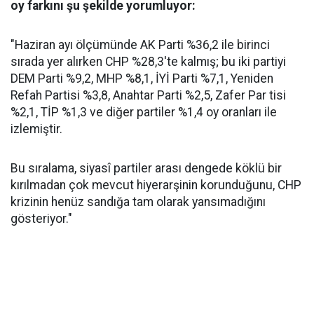
oy farkını şu şekilde yorumluyor:
"Haziran ayı ölçümünde AK Parti %36,2 ile birinci
sırada yer alırken CHP %28,3'te kalmış; bu iki partiyi
DEM Parti %9,2, MHP %8,1, İYİ Parti %7,1, Yeniden
Refah Partisi %3,8, Anahtar Parti %2,5, Zafer Par tisi
%2,1, TİP %1,3 ve diğer partiler %1,4 oy oranları ile
izlemiştir.
Bu sıralama, siyasî partiler arası dengede köklü bir
kırılmadan çok mevcut hiyerarşinin korunduğunu, CHP
krizinin henüz sandığa tam olarak yansımadığını
gösteriyor."