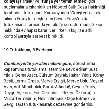
kolaylaştırmak"
ve
"fuhşa yer temin etmek"
gibi
suçlamalarla çıkarıldıkları Nöbetçi Sulh Ceza Hakimliği
tarafından tutuklandı. Kamuoyunda
"Cicişler"
olarak
bilinen Ersoy kardeşlerden Ceyda Ersoy'un da
tutuklananlar arasında yer aldığı soruşturmada, 3 kişi
hakkında ev hapsi kararı verilirken 4 kişi ise adli
kontrol şartıyla serbest bırakıldı.
19 Tutuklama, 3 Ev Hapsi
Cumhuriyet'te yer alan habere göre,
soruşturma
kapsamında tutuklama istemiyle sevk edilen Suat
Yıldız, Berna Aracı, Gülsüm Bayrak, Hakan Yıldız, Koray
Beşli, Lerma Elmas, Merve Eryiğit, Merve Uslu, Veysel
Avcı, Arif Altunbulak, Burak Altındağ, Ceyda Ersoy,
Duygu Açıksöz, Ece Cerenbelli, Gizem Özköroğlu,
Muzaffer Yıldırım, Nevin Şimşek, Özge Bitmez ve
Sevgi Taştan tutuklanarak cezaevine gönderildi.