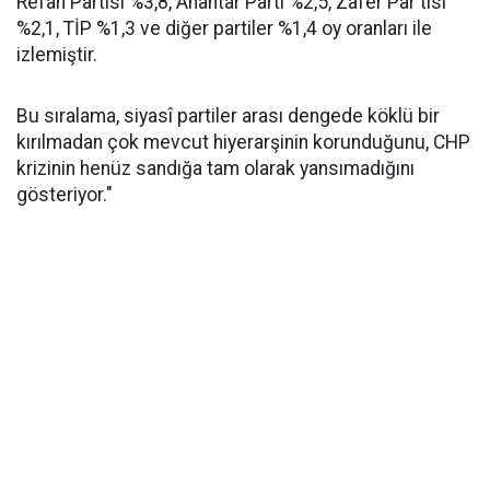
Refah Partisi %3,8, Anahtar Parti %2,5, Zafer Par tisi
%2,1, TİP %1,3 ve diğer partiler %1,4 oy oranları ile
izlemiştir.
Bu sıralama, siyasî partiler arası dengede köklü bir
kırılmadan çok mevcut hiyerarşinin korunduğunu, CHP
krizinin henüz sandığa tam olarak yansımadığını
gösteriyor."