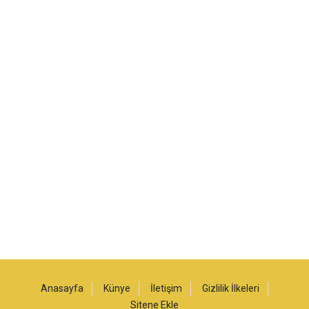
Anasayfa
Künye
İletişim
Gizlilik İlkeleri
Sitene Ekle