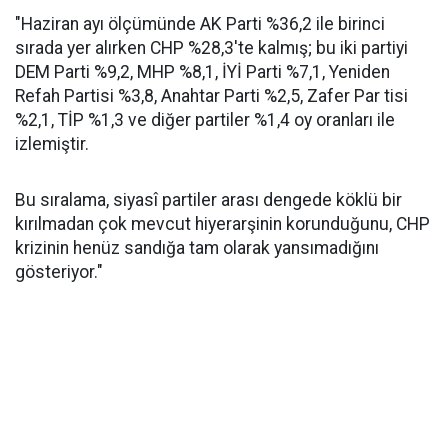
"Haziran ayı ölçümünde AK Parti %36,2 ile birinci
sırada yer alırken CHP %28,3'te kalmış; bu iki partiyi
DEM Parti %9,2, MHP %8,1, İYİ Parti %7,1, Yeniden
Refah Partisi %3,8, Anahtar Parti %2,5, Zafer Par tisi
%2,1, TİP %1,3 ve diğer partiler %1,4 oy oranları ile
izlemiştir.
Bu sıralama, siyasî partiler arası dengede köklü bir
kırılmadan çok mevcut hiyerarşinin korunduğunu, CHP
krizinin henüz sandığa tam olarak yansımadığını
gösteriyor."