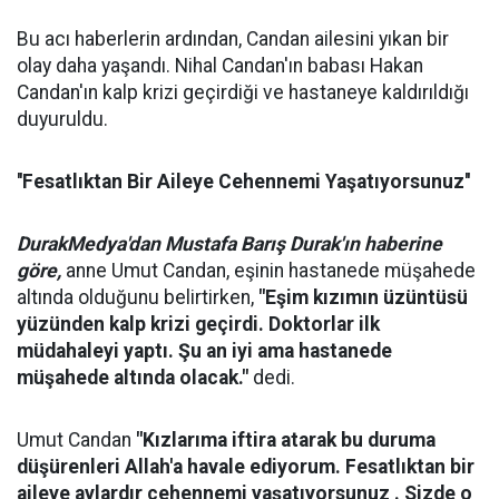
Bu acı haberlerin ardından, Candan ailesini yıkan bir
olay daha yaşandı. Nihal Candan'ın babası Hakan
Candan'ın kalp krizi geçirdiği ve hastaneye kaldırıldığı
duyuruldu.
''Fesatlıktan Bir Aileye Cehennemi Yaşatıyorsunuz''
DurakMedya'dan Mustafa Barış Durak'ın haberine
göre,
anne Umut Candan, eşinin hastanede müşahede
altında olduğunu belirtirken,
"Eşim kızımın üzüntüsü
yüzünden kalp krizi geçirdi. Doktorlar ilk
müdahaleyi yaptı. Şu an iyi ama hastanede
müşahede altında olacak."
dedi.
Umut Candan
"Kızlarıma iftira atarak bu duruma
düşürenleri Allah'a havale ediyorum. Fesatlıktan bir
aileye aylardır cehennemi yaşatıyorsunuz . Sizde o