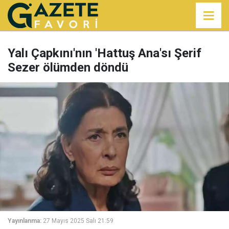
Yalı Çapkını'nın 'Hattuş Ana'sı Şerif
Sezer ölümden döndü
Yayınlanma:
27 Mayıs 2025 Salı 21:59