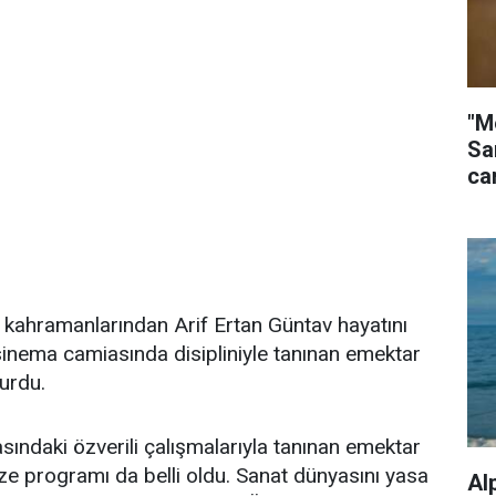
"M
Sa
ca
i kahramanlarından Arif Ertan Güntav hayatını
e sinema camiasında disipliniyle tanınan emektar
yurdu.
ndaki özverili çalışmalarıyla tanınan emektar
e programı da belli oldu. Sanat dünyasını yasa
Al