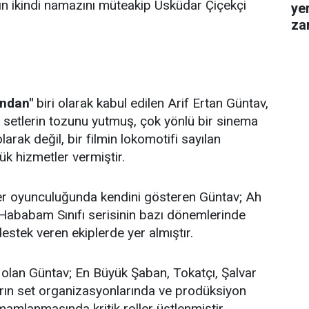
ın ikindi namazını müteakip Üsküdar Çiçekçi
ye
za
gel
ından"
biri olarak kabul edilen Arif Ertan Güntav,
a setlerin tozunu yutmuş, çok yönlü bir sinema
rak değil, bir filmin lokomotifi sayılan
ük hizmetler vermiştir.
kter oyunculuğunda kendini gösteren Güntav; Ah
 Hababam Sınıfı serisinin bazı dönemlerinde
tek veren ekiplerde yer almıştır.
olan Güntav; En Büyük Şaban, Tokatçı, Şalvar
arın set organizasyonlarında ve prodüksiyon
mamlanmasında kritik roller üstlenmiştir.