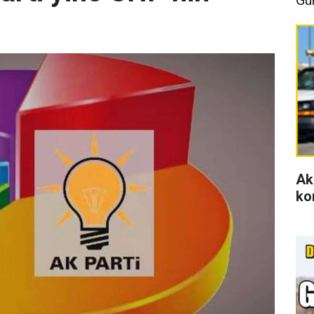
Ak
ko