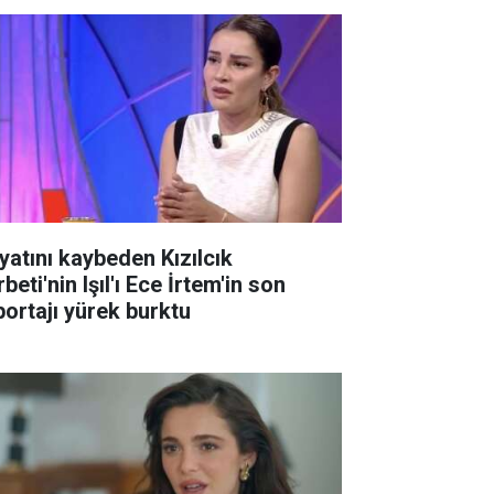
yatını kaybeden Kızılcık
beti'nin Işıl'ı Ece İrtem'in son
portajı yürek burktu