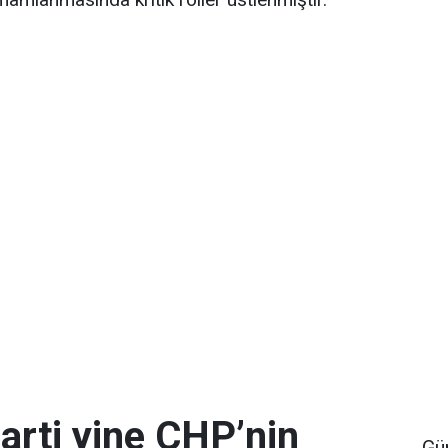
arti yine CHP’nin
Gü