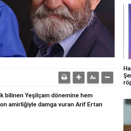
Ha
Şer
rö
arak bilinen Yeşilçam dönemine hem
n amirliğiyle damga vuran Arif Ertan