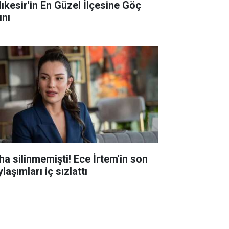
lıkesir'in En Güzel İlçesine Göç
ını
ha silinmemişti! Ece İrtem'in son
laşımları iç sızlattı