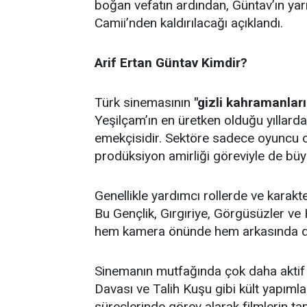
boğan vefatın ardından, Güntav’ın yar
Camii’nden kaldırılacağı açıklandı.
Arif Ertan Güntav Kimdir?
Türk sinemasının
"gizli kahramanlar
Yeşilçam’ın en üretken olduğu yıllard
emekçisidir. Sektöre sadece oyuncu ola
prodüksiyon amirliği göreviyle de büy
Genellikle yardımcı rollerde ve kara
Bu Gençlik, Gırgıriye, Görgüsüzler ve
hem kamera önünde hem arkasında des
Sinemanın mutfağında çok daha aktif 
Davası ve Talih Kuşu gibi kült yapıml
süreçlerinde görev alarak filmlerin ta