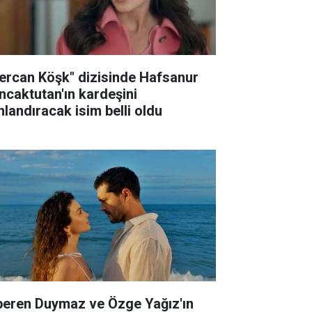
ercan Köşk" dizisinde Hafsanur
ncaktutan'ın kardeşini
nlandıracak isim belli oldu
peren Duymaz ve Özge Yağız'ın