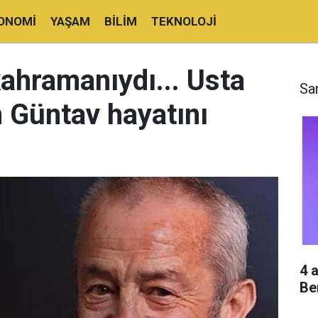
ONOMI
YAŞAM
BILIM
TEKNOLOJI
 kahramanıydı... Usta
Sa
n Güntav hayatını
4 
Be