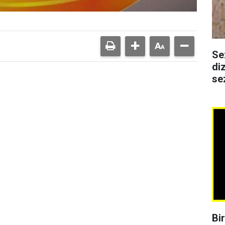
Se
di
se
Bi