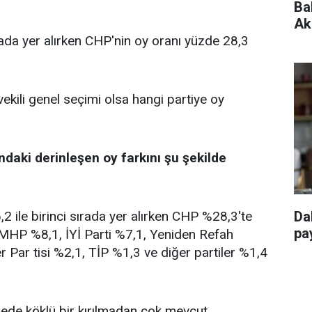
Ba
Ak
rada yer alırken CHP'nin oy oranı yüzde 28,3
vekili genel seçimi olsa hangi partiye oy
ndaki derinleşen oy farkını şu şekilde
 ile birinci sırada yer alırken CHP %28,3'te
Da
pay
, MHP %8,1, İYİ Parti %7,1, Yeniden Refah
r Par tisi %2,1, TİP %1,3 ve diğer partiler %1,4
ngede köklü bir kırılmadan çok mevcut