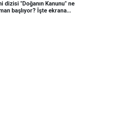
ni dizisi "Doğanın Kanunu" ne
man başlıyor? İşte ekrana
eceği o tarih!