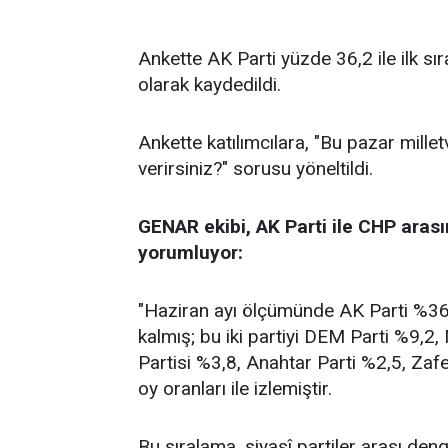
Ankette AK Parti yüzde 36,2 ile ilk sı
olarak kaydedildi.
Ankette katılımcılara, "Bu pazar millet
verirsiniz?" sorusu yöneltildi.
GENAR ekibi, AK Parti ile CHP arası
yorumluyor:
"Haziran ayı ölçümünde AK Parti %36,2
kalmış; bu iki partiyi DEM Parti %9,2
Partisi %3,8, Anahtar Parti %2,5, Zafe
oy oranları ile izlemiştir.
Bu sıralama, siyasî partiler arası de