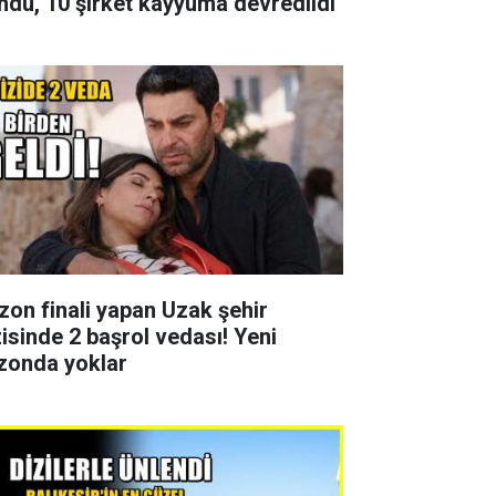
ndu, 10 şirket kayyuma devredildi
zon finali yapan Uzak şehir
zisinde 2 başrol vedası! Yeni
zonda yoklar