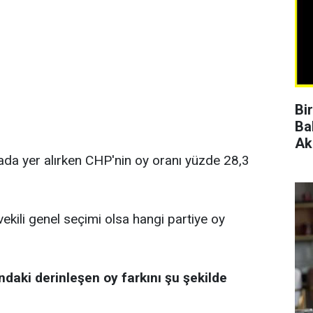
Bi
Ba
Ak
rada yer alırken CHP'nin oy oranı yüzde 28,3
vekili genel seçimi olsa hangi partiye oy
ndaki derinleşen oy farkını şu şekilde