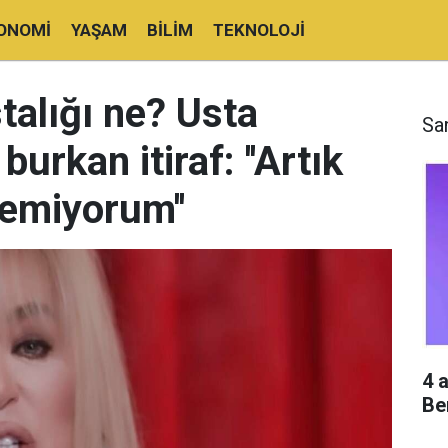
ONOMI
YAŞAM
BILIM
TEKNOLOJI
talığı ne? Usta
Sa
urkan itiraf: ''Artık
emiyorum''
4 
Be