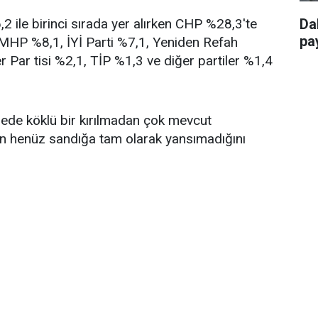
 ile birinci sırada yer alırken CHP %28,3'te
Da
pay
, MHP %8,1, İYİ Parti %7,1, Yeniden Refah
r Par tisi %2,1, TİP %1,3 ve diğer partiler %1,4
ngede köklü bir kırılmadan çok mevcut
in henüz sandığa tam olarak yansımadığını