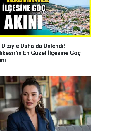
r Diziyle Daha da Ünlendi!
lıkesir'in En Güzel İlçesine Göç
ını