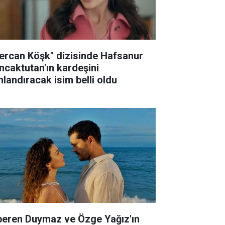
ercan Köşk" dizisinde Hafsanur
ncaktutan'ın kardeşini
nlandıracak isim belli oldu
peren Duymaz ve Özge Yağız'ın