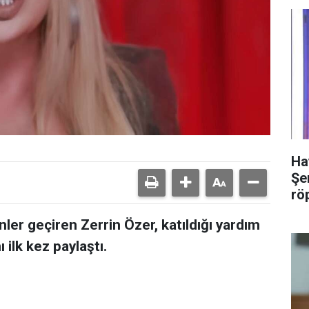
Ha
Şer
rö
nler geçiren Zerrin Özer, katıldığı yardım
 ilk kez paylaştı.