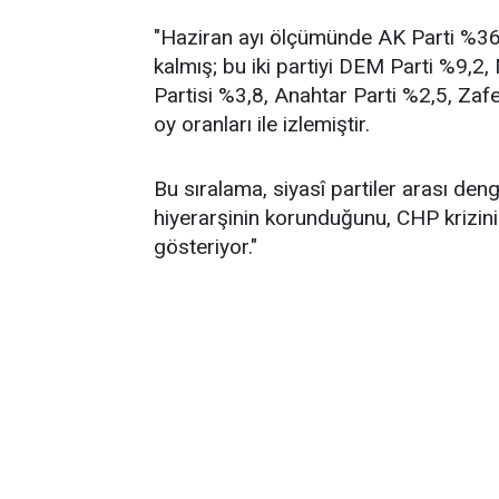
"Haziran ayı ölçümünde AK Parti %36,2
kalmış; bu iki partiyi DEM Parti %9,2
Partisi %3,8, Anahtar Parti %2,5, Zafe
oy oranları ile izlemiştir.
Bu sıralama, siyasî partiler arası de
hiyerarşinin korunduğunu, CHP krizin
gösteriyor."