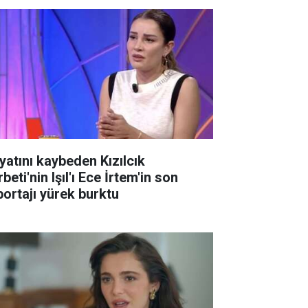
yatını kaybeden Kızılcık
beti'nin Işıl'ı Ece İrtem'in son
portajı yürek burktu