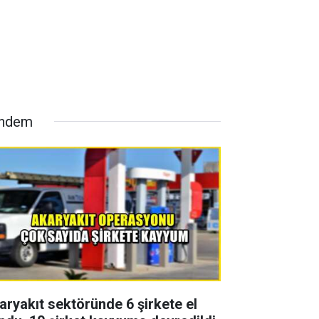
ndem
aryakıt sektöründe 6 şirkete el