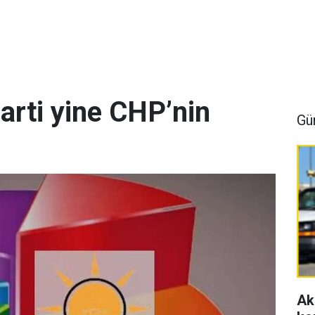
arti yine CHP’nin
Gü
Ak