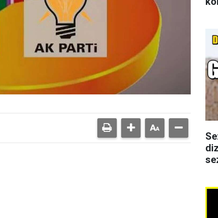
ko
Se
di
se