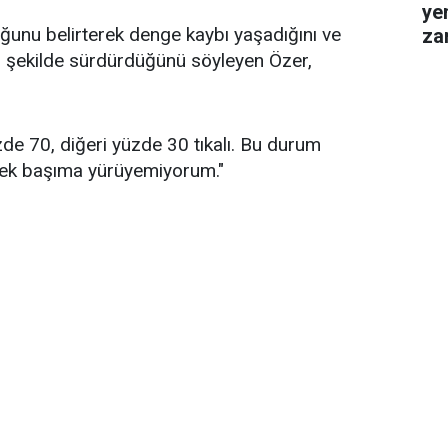
ye
duğunu belirterek denge kaybı yaşadığını ve
za
gel
ir şekilde sürdürdüğünü söyleyen Özer,
üzde 70, diğeri yüzde 30 tıkalı. Bu durum
 tek başıma yürüyemiyorum."