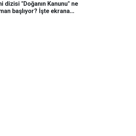
ni dizisi "Doğanın Kanunu" ne
man başlıyor? İşte ekrana
eceği o tarih!