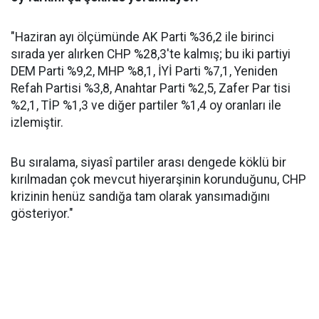
"Haziran ayı ölçümünde AK Parti %36,2 ile birinci
sırada yer alırken CHP %28,3'te kalmış; bu iki partiyi
DEM Parti %9,2, MHP %8,1, İYİ Parti %7,1, Yeniden
Refah Partisi %3,8, Anahtar Parti %2,5, Zafer Par tisi
%2,1, TİP %1,3 ve diğer partiler %1,4 oy oranları ile
izlemiştir.
Bu sıralama, siyasî partiler arası dengede köklü bir
kırılmadan çok mevcut hiyerarşinin korunduğunu, CHP
krizinin henüz sandığa tam olarak yansımadığını
gösteriyor."