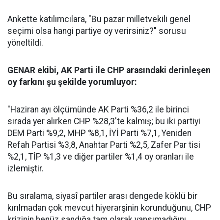
Ankette katılımcılara, "Bu pazar milletvekili genel
seçimi olsa hangi partiye oy verirsiniz?" sorusu
yöneltildi.
GENAR ekibi, AK Parti ile CHP arasındaki derinleşen
oy farkını şu şekilde yorumluyor:
"Haziran ayı ölçümünde AK Parti %36,2 ile birinci
sırada yer alırken CHP %28,3'te kalmış; bu iki partiyi
DEM Parti %9,2, MHP %8,1, İYİ Parti %7,1, Yeniden
Refah Partisi %3,8, Anahtar Parti %2,5, Zafer Par tisi
%2,1, TİP %1,3 ve diğer partiler %1,4 oy oranları ile
izlemiştir.
Bu sıralama, siyasî partiler arası dengede köklü bir
kırılmadan çok mevcut hiyerarşinin korunduğunu, CHP
krizinin henüz sandığa tam olarak yansımadığını